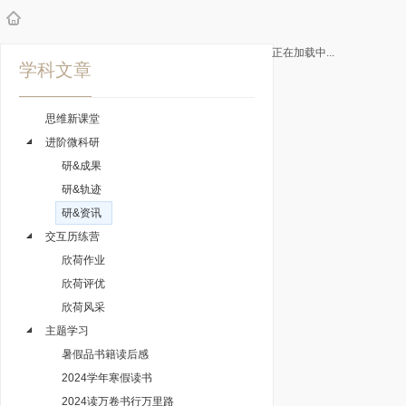
正在加载中...
学科文章
思维新课堂
进阶微科研
研&成果
研&轨迹
研&资讯
交互历练营
欣荷作业
欣荷评优
欣荷风采
主题学习
暑假品书籍读后感
2024学年寒假读书
2024读万卷书行万里路