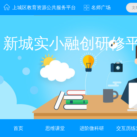
上城区教育资源公共服务平台
名师广场
文
新城实小融创研修
首页
思维课堂
进阶微科研
交互历练