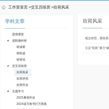
工作室首页
>
交互历练营
>
欣荷风采
欣荷风采
学科文章
思维课堂
砥志研思，聚焦善
进阶微科研
研成果
立足“双新” 聚力
研轨迹
研资讯
交互历练营
欣荷风采
欣荷评优
欣荷作业
主题学习
2025暑假作业
2024读万卷书行万里路