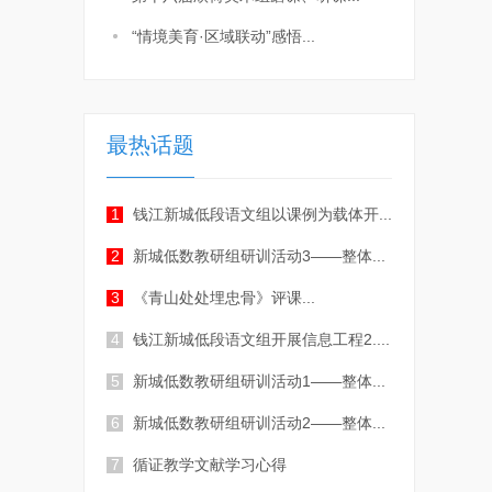
“情境美育·区域联动”感悟...
最热话题
1
钱江新城低段语文组以课例为载体开...
2
新城低数教研组研训活动3——整体...
3
《青山处处埋忠骨》评课...
4
钱江新城低段语文组开展信息工程2....
5
新城低数教研组研训活动1——整体...
6
新城低数教研组研训活动2——整体...
7
循证教学文献学习心得