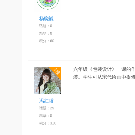
杨骁巍
话题：
0
精华：
0
积分：
60
六年级《包装设计》一课的
3楼
装。学生可从宋代绘画中提
冯红骄
话题：
29
精华：
0
积分：
310