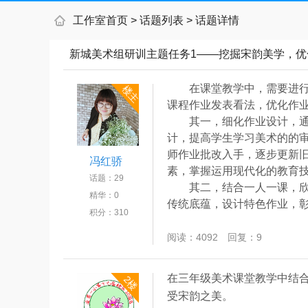
工作室首页
>
话题列表
>
话题详情
新城美术组研训主题任务1——挖掘宋韵美学，优
在课堂教学中，需要进
楼主
课程作业发表看法，优化作
其一，细化作业设计，
计，提高学生学习美术的的
师作业批改入手，逐步更新
冯红骄
素，掌握运用现代化的教育
话题：
29
其二，结合一人一课，
精华：
0
传统底蕴，设计特色作业，
积分：
310
阅读：
4092
回复：
9
在三年级美术课堂教学中结
2楼
受宋韵之美。