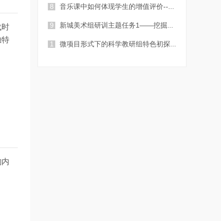
8
音乐课中如何体现学生的增值评价--...
9
新城美术组研训主题任务1——挖掘...
代时
独特
1
微项目形式下的科学教研组特色初探...
0
韵内