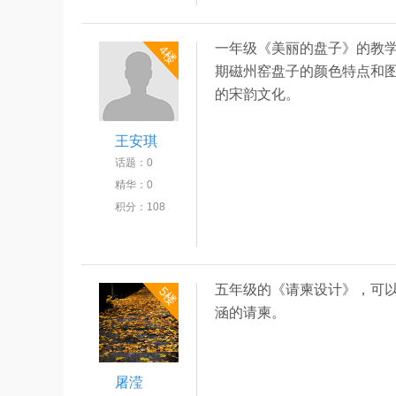
一年级《美丽的盘子》的教
4楼
期磁州窑盘子的颜色特点和
的宋韵文化。
王安琪
话题：
0
精华：
0
积分：
108
五年级的《请柬设计》，可
5楼
涵的请柬。
屠滢