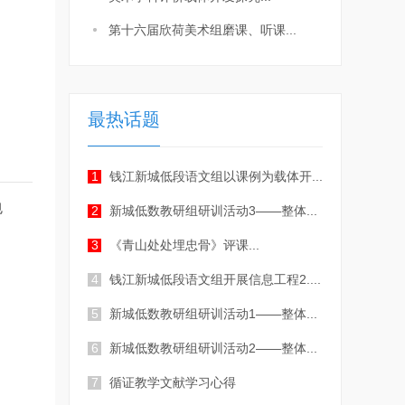
第十六届欣荷美术组磨课、听课...
最热话题
1
钱江新城低段语文组以课例为载体开...
包
2
新城低数教研组研训活动3——整体...
3
《青山处处埋忠骨》评课...
4
钱江新城低段语文组开展信息工程2....
5
新城低数教研组研训活动1——整体...
6
新城低数教研组研训活动2——整体...
7
循证教学文献学习心得