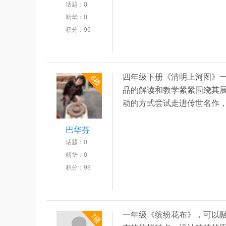
话题：
0
精华：
0
积分：
96
四年级下册《清明上河图》
6楼
品的解读和教学紧紧围绕其
动的方式尝试走进传世名作
巴华芬
话题：
0
精华：
0
积分：
98
一年级《缤纷花布》，可以
7楼