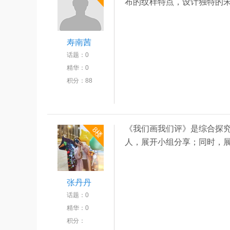
布的纹样特点，设计独特的
寿南茜
话题：
0
精华：
0
积分：
88
《我们画我们评》是综合探
8楼
人，展开小组分享；同时，
张丹丹
话题：
0
精华：
0
积分：