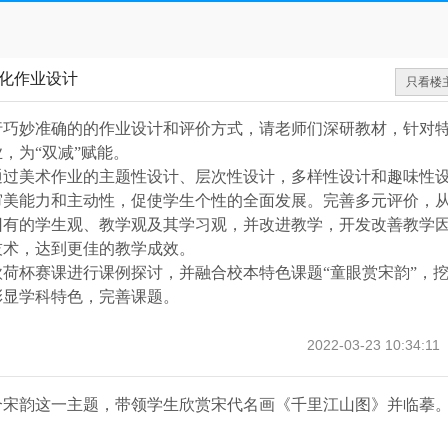
化作业设计
只看楼
行巧妙准确的的作业设计和评价方式，请老师们深研教材，针对
业，为
“双减”赋能。
通过美术作业的主题性设计、层次性设计，多样性设计和趣味性
审美能力和主动性，促使学生个性的全面发展。完善多元评价，
旧有的学生观、教学观及其学习观，并改进教学，开发改善教学
技术，达到更佳的教学成效。
欣荷杯赛课进行课例探讨，并融合校本特色课题
“童眼赏宋韵”，
彰显学科特色，完善课题。
2022-03-23 10:34:11
合宋韵这一主题，带领学生欣赏宋代名画《千里江山图》并临摹