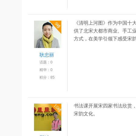
《清明上河图》作为中国十
9楼
供了北宋大都市商业、手工
方式，在美学引领下感受宋
耿忠丽
话题：
0
精华：
0
积分：
85
10楼
书法课开展宋四家书法欣赏
宋韵文化。