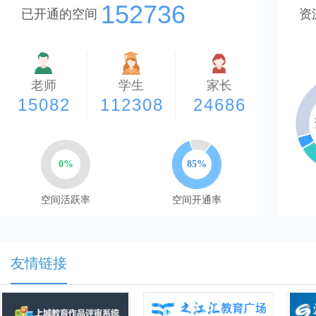
2
2
0
2
0
1
5
2
7
3
6
已开通的空间
资
0
3
3
1
3
1
2
6
3
8
4
7
1
4
4
0
2
4
2
2
5
0
5
1
3
5
3
3
7
4
9
5
8
3
6
0
0
1
6
0
2
4
6
4
4
8
5
6
9
0
4
老师
7
1
0
0
学生
1
2
7
1
3
家长
5
7
5
1
5
0
8
2
1
1
2
3
0
8
2
4
6
8
6
5
9
6
7
2
6
1
9
3
2
2
3
4
1
9
3
5
7
9
7
6
7
8
3
7
2
4
3
3
4
5
2
4
6
8
8
4
8
3
5
4
4
5
6
3
5
7
9
9
7
8
9
5
9
4
6
5
5
6
7
4
6
8
8
9
6
5
7
6
6
7
8
5
7
9
空间活跃率
空间开通率
7
6
8
7
7
8
9
6
8
9
8
7
9
8
8
9
7
9
9
8
9
9
8
9
9
友情链接