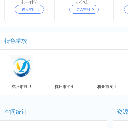
初中科学
小学综合实践活动
进入空间
进入空间
特色学校
更多
0
1
0
0
2
1
杭州市胜利
杭州市澎汇
杭州市艮山
1
3
2
2
4
0
3
3
0
5
1
4
空间统计
资
0
0
0
0
4
1
6
2
5
1
1
1