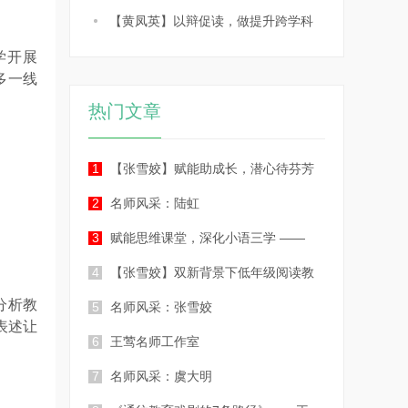
【黄凤英】以辩促读，做提升跨学科
学开展
多一线
热门文章
1
【张雪姣】赋能助成长，潜心待芬芳
2
名师风采：陆虹
3
赋能思维课堂，深化小语三学 ——
4
【张雪姣】双新背景下低年级阅读教
分析教
5
名师风采：张雪姣
表述让
6
王莺名师工作室
7
名师风采：虞大明