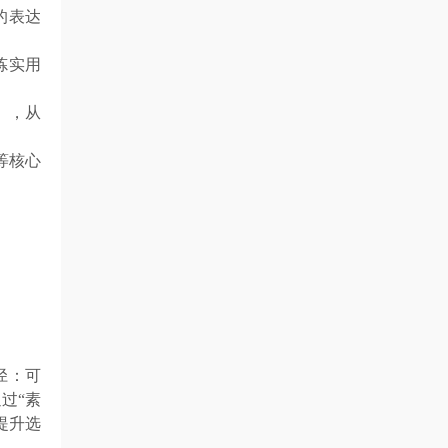
的表达
炼实用
》，从
等核心
径：可
过“素
提升选