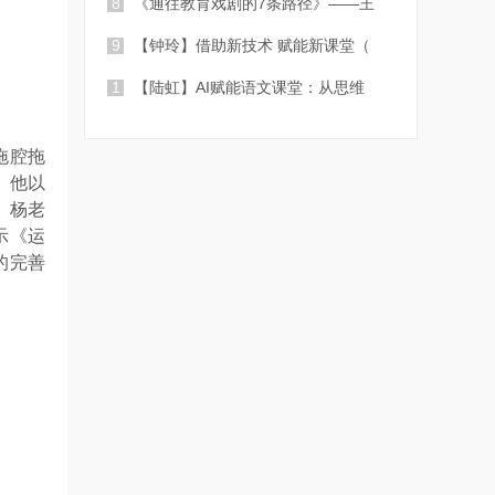
8
《通往教育戏剧的7条路径》——王
9
【钟玲】借助新技术 赋能新课堂（
1
【陆虹】AI赋能语文课堂：从思维
0
拖腔拖
。他以
。杨老
示《运
的完善